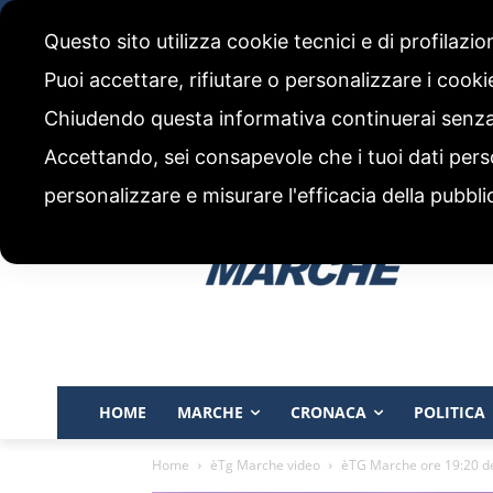
sabato, 8 Agosto 2026
Questo sito utilizza cookie tecnici e di profilazi
CHI SIAMO
CODICE ETICO E POLITICA EDITORIALE
Puoi accettare, rifiutare o personalizzare i cook
Chiudendo questa informativa continuerai senz
Accettando, sei consapevole che i tuoi dati pers
personalizzare e misurare l'efficacia della pubbli
HOME
MARCHE
CRONACA
POLITICA
Home
èTg Marche video
èTG Marche ore 19:20 d