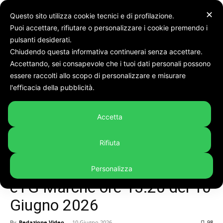
✕
Questo sito utilizza cookie tecnici e di profilazione.
Puoi accettare, rifiutare o personalizzare i cookie premendo i
Home
èTg Marche video
pulsanti desiderati.
Chiudendo questa informativa continuerai senza accettare.
Accettando, sei consapevole che i tuoi dati personali possono
essere raccolti allo scopo di personalizzare e misurare
l'efficacia della pubblicità.
Accetta
Rifiuta
Personalizza
èTg Marche video
èTG Marche ore 13:20 del 10
Giugno 2026
By
Redazione Video
-
10 Giugno 2026
98