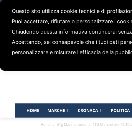
domenica, 9 Agosto 2026
Questo sito utilizza cookie tecnici e di profilazi
CHI SIAMO
CODICE ETICO E POLITICA EDITORIALE
Puoi accettare, rifiutare o personalizzare i cook
Chiudendo questa informativa continuerai senz
Accettando, sei consapevole che i tuoi dati pers
personalizzare e misurare l'efficacia della pubbli
HOME
MARCHE
CRONACA
POLITICA
Home
èTg Marche video
èTG Marche ore 19:20 d