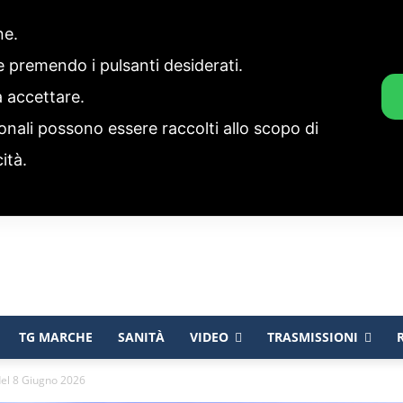
one.
ie premendo i pulsanti desiderati.
a accettare.
onali possono essere raccolti allo scopo di
cità.
TG MARCHE
SANITÀ
VIDEO
TRASMISSIONI
el 8 Giugno 2026