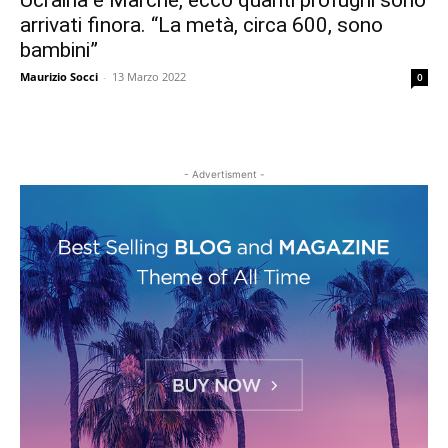
Ucraina e Marche, ecco quanti profughi sono
arrivati finora. “La metà, circa 600, sono
bambini”
Maurizio Socci
-
13 Marzo 2022
0
- Advertisment -