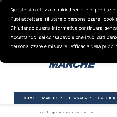
venerdì, 7 Agosto 2026
Questo sito utilizza cookie tecnici e di profilazi
CHI SIAMO
CODICE ETICO E POLITICA EDITORIALE
Puoi accettare, rifiutare o personalizzare i cook
Chiudendo questa informativa continuerai senz
Accettando, sei consapevole che i tuoi dati pers
personalizzare e misurare l'efficacia della pubbli
HOME
MARCHE
CRONACA
POLITICA
Tags
Trasportato con l'elicottero a Torrette