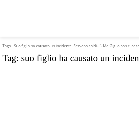
HOME
MARCHE
CRONACA
POLITICA
TG
Tags
Suo figlio ha causato un incidente. Servono soldi...". Ma Giglio non ci cas
Tag:
suo figlio ha causato un inciden