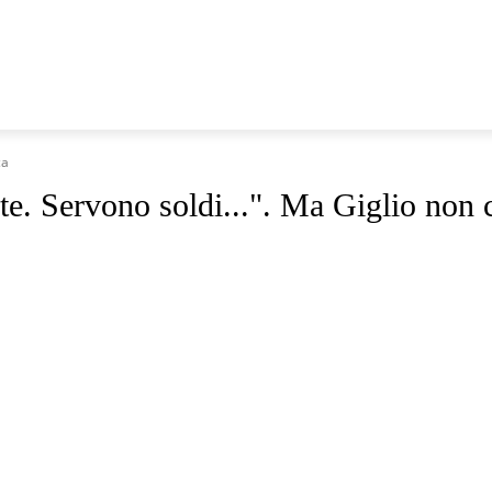
 MARCHE
SANITÀ
VIDEO
TRASMISSIONI
RUBRICH
ca
te. Servono soldi...". Ma Giglio non 