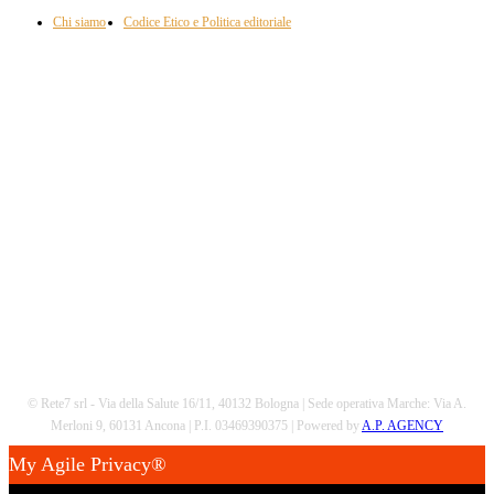
Chi siamo
Codice Etico e Politica editoriale
Scarica la nostra App
© Rete7 srl - Via della Salute 16/11, 40132 Bologna | Sede operativa Marche: Via A.
Merloni 9, 60131 Ancona | P.I. 03469390375 | Powered by
A.P. AGENCY
My Agile Privacy®