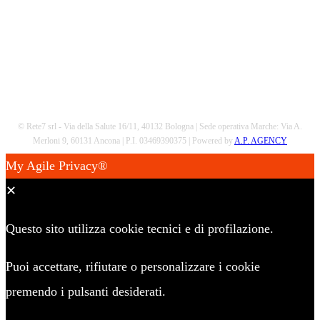
© Rete7 srl - Via della Salute 16/11, 40132 Bologna | Sede operativa Marche: Via A.
Merloni 9, 60131 Ancona | P.I. 03469390375 | Powered by
A.P. AGENCY
My Agile Privacy®
✕
Questo sito utilizza cookie tecnici e di profilazione.
Puoi accettare, rifiutare o personalizzare i cookie
premendo i pulsanti desiderati.