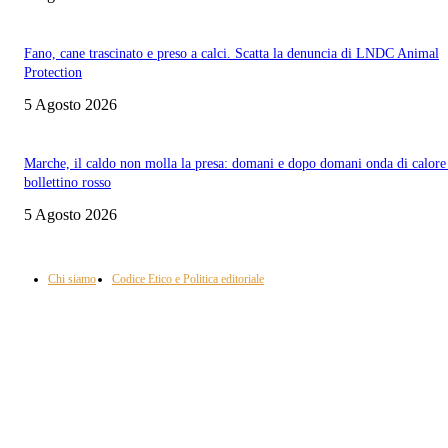
Fano, cane trascinato e preso a calci. Scatta la denuncia di LNDC Animal
Protection
5 Agosto 2026
Marche, il caldo non molla la presa: domani e dopo domani onda di calore
bollettino rosso
5 Agosto 2026
Informazione con rassegna stampa del mattino in diretta, telegiornali, sport,
approfondimento, attualità e cultura.
Chi siamo
Codice Etico e Politica editoriale
Scarica la nostra App