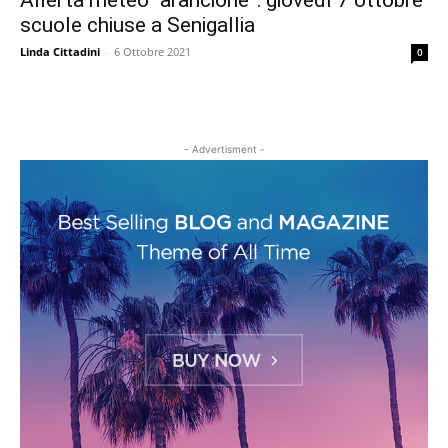
Allerta meteo “arancione”: giovedì 7 ottobre
scuole chiuse a Senigallia
Linda Cittadini
-
6 Ottobre 2021
0
- Advertisment -