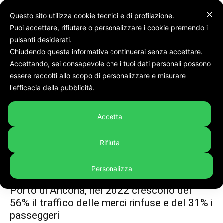
✕
Questo sito utilizza cookie tecnici e di profilazione.
Puoi accettare, rifiutare o personalizzare i cookie premendo i
Tags
Porto ortona
pulsanti desiderati.
Chiudendo questa informativa continuerai senza accettare.
Tag:
porto ortona
Accettando, sei consapevole che i tuoi dati personali possono
essere raccolti allo scopo di personalizzare e misurare
l'efficacia della pubblicità.
Accetta
Rifiuta
Personalizza
In evidenza
Porto di Ancona, nel 2022 crescono del
56% il traffico delle merci rinfuse e del 31% i
passeggeri