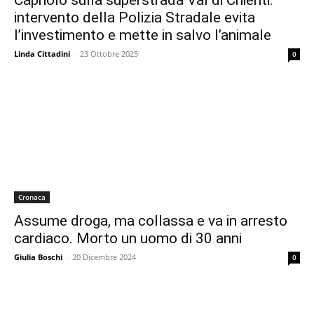
Capriolo sulla superstrada Val di Chienti:
intervento della Polizia Stradale evita
l’investimento e mette in salvo l’animale
Linda Cittadini
-
23 Ottobre 2025
0
Cronaca
Assume droga, ma collassa e va in arresto
cardiaco. Morto un uomo di 30 anni
Giulia Boschi
-
20 Dicembre 2024
0