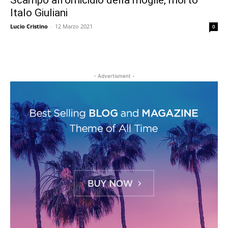
Scampò all’omicidio della moglie, morto
Italo Giuliani
Lucio Cristino
-
12 Marzo 2021
0
- Advertisment -