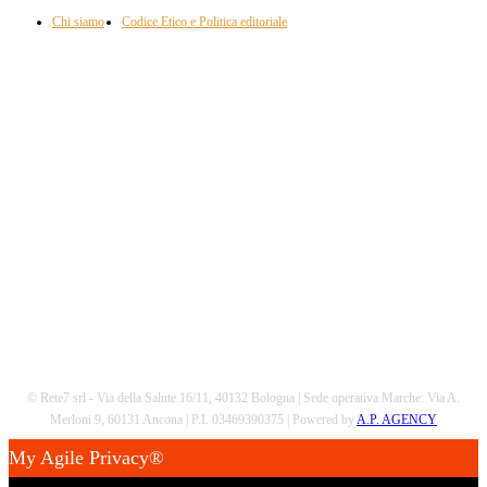
Chi siamo
Codice Etico e Politica editoriale
Scarica la nostra App
© Rete7 srl - Via della Salute 16/11, 40132 Bologna | Sede operativa Marche: Via A.
Merloni 9, 60131 Ancona | P.I. 03469390375 | Powered by
A.P. AGENCY
My Agile Privacy®