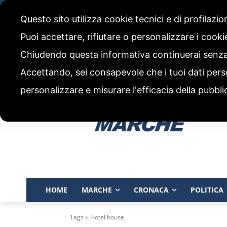
giovedì, 6 Agosto 2026
Questo sito utilizza cookie tecnici e di profilazi
CHI SIAMO
CODICE ETICO E POLITICA EDITORIALE
Puoi accettare, rifiutare o personalizzare i cook
Chiudendo questa informativa continuerai senz
Accettando, sei consapevole che i tuoi dati pers
personalizzare e misurare l'efficacia della pubbli
HOME
MARCHE
CRONACA
POLITICA
Tags
Hotel house