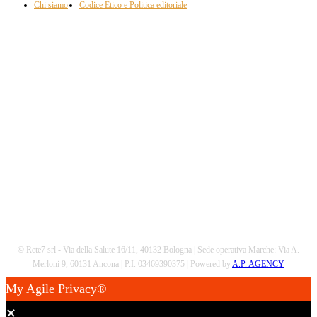
Chi siamo
Codice Etico e Politica editoriale
Scarica la nostra App
© Rete7 srl - Via della Salute 16/11, 40132 Bologna | Sede operativa Marche: Via A.
Merloni 9, 60131 Ancona | P.I. 03469390375 | Powered by
A.P. AGENCY
My Agile Privacy®
✕