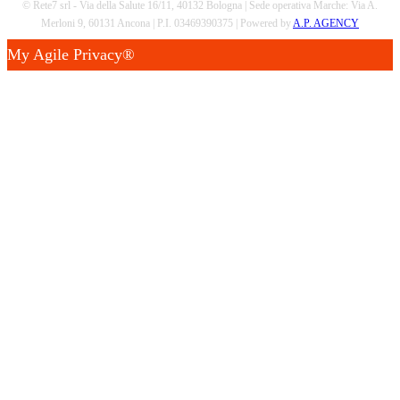
© Rete7 srl - Via della Salute 16/11, 40132 Bologna | Sede operativa Marche: Via A.
Merloni 9, 60131 Ancona | P.I. 03469390375 | Powered by
A.P. AGENCY
My Agile Privacy®
✕
Questo sito utilizza cookie tecnici e di profilazione.
Puoi accettare, rifiutare o personalizzare i cookie
premendo i pulsanti desiderati.
Chiudendo questa informativa continuerai senza accettare.
Accettando, sei consapevole che i tuoi dati personali
possono essere raccolti allo scopo di personalizzare e
misurare l'efficacia della pubblicità.