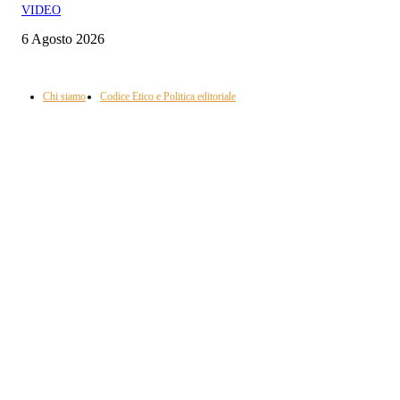
VIDEO
6 Agosto 2026
Informazione con rassegna stampa del mattino in diretta, telegiornali, sport,
approfondimento, attualità e cultura.
Chi siamo
Codice Etico e Politica editoriale
Scarica la nostra App