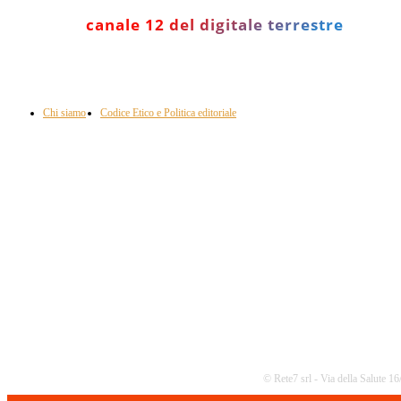
canale 12 del digitale terrestre
Informazione con rassegna stampa del mattino in diretta, telegiornali, sport,
approfondimento, attualità e cultura.
Chi siamo
Codice Etico e Politica editoriale
Scarica la nostra App
© Rete7 srl - Via della Salute 