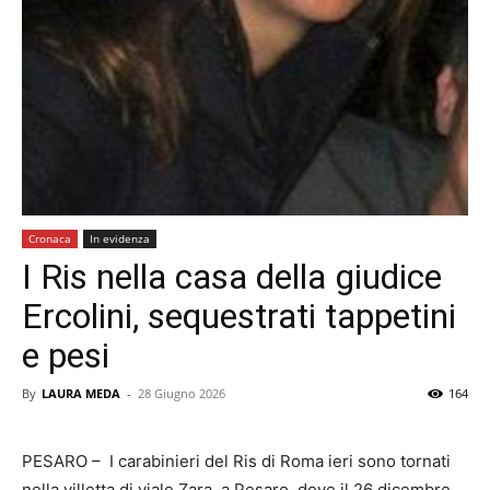
Cronaca
In evidenza
I Ris nella casa della giudice
Ercolini, sequestrati tappetini
e pesi
By
LAURA MEDA
-
28 Giugno 2026
164
PESARO – I carabinieri del Ris di Roma ieri sono tornati
nella villetta di viale Zara, a Pesaro, dove il 26 dicembre