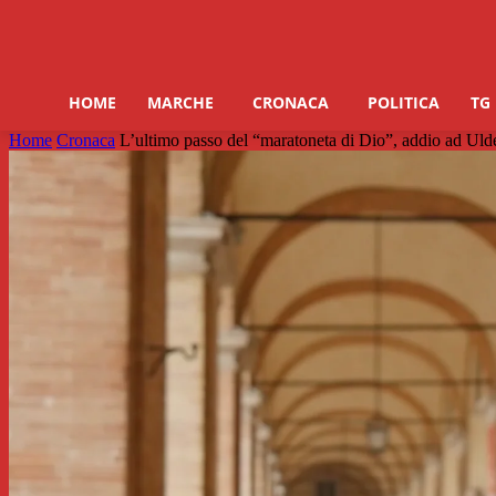
HOME
MARCHE
CRONACA
POLITICA
TG
Home
Cronaca
L’ultimo passo del “maratoneta di Dio”, addio ad U