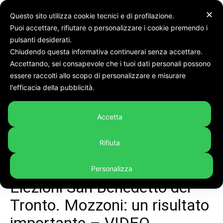
✕
Questo sito utilizza cookie tecnici e di profilazione.
Puoi accettare, rifiutare o personalizzare i cookie premendo i
Home
In evidenza
pulsanti desiderati.
Chiudendo questa informativa continuerai senza accettare.
Accettando, sei consapevole che i tuoi dati personali possono
essere raccolti allo scopo di personalizzare e misurare
l'efficacia della pubblicità.
Accetta
Rifiuta
Personalizza
In evidenza
Politica
Video
Elezioni San Benedetto del
Tronto. Mozzoni: un risultato
importante – VIDEO