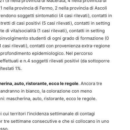
1 (5 nella provincia di Macerata, 4 nella provincia di
 nella provincia di Fermo, 2 nella provincia di Ascoli
ndono soggetti sintomatici (4 casi rilevati), contatti in
etti di casi positivi (5 casi rilevati), contatti in setting
e di vita/socialità (1 casi rilevati), contatti in setting
 coinvolgimento studenti di ogni grado di formazione (0
(1 casi rilevati), contatti con provenienza extra-regione
i approfondimento epidemiologico. Nel percorso
ffettuati e n.4 soggetti rilevati positivi (da sottoporre
testati 1%.
herina, auto, ristorante, ecco le regole
. Ancora tre
e andranno in bianco, la colorazione con meno
ioni: mascherina, auto, ristorante, ecco le regole.
cui territori l’incidenza settimanale di contagi
per tre settimane consecutive e che si collocano in uno
asso.