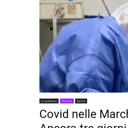
In evidenza
Marche
Sanità
Covid nelle March