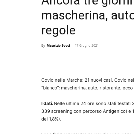
Ancora tre giorni 
mascherina, auto,
regole
By
Maurizio Socci
-
17 Giugno 2021
Covid nelle Marche: 21 nuovi casi. Covid nell
“bianco”: mascherina, auto, ristorante, ecco
I dati.
Nelle ultime 24 ore sono stati testati
339 screening con percorso Antigenico) e 10
del 1,8%).