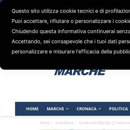
venerdì, 7 Agosto 2026
Questo sito utilizza cookie tecnici e di profilazi
CHI SIAMO
CODICE ETICO E POLITICA EDITORIALE
Puoi accettare, rifiutare o personalizzare i cook
Chiudendo questa informativa continuerai senz
Accettando, sei consapevole che i tuoi dati pers
personalizzare e misurare l'efficacia della pubbli
HOME
MARCHE
CRONACA
POLITICA
Home
In evidenza
Covid nelle Marche: 21 nuovi casi