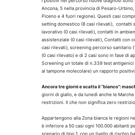
I positivi nel percorso nuove diagnosi sono 2
Ancona, 5 nella provincia di Pesaro-Urbino, 1
Piceno e 4 fuori regione). Questi casi compre
setting domestico (8 casi rilevati), contatti str
lavorativo (0 casi rilevati), contatti in ambient
assistenziale (0 casi rilevati), Contatti con
casi rilevati), screening percorso sanitario 
(0 casi rilevato) e di 2 casi sono in fase d
Screening un totale di n.339 test antigenici e
al tampone molecolare) un rapporto positivi/
Ancora tre giorni e scatta il “bianco”: masc
giorni di giallo, e da lunedì anche le March
restrizioni. Il che non significa zero restriz
Appartengono alla Zona bianca le regioni nei 
è inferiore a 50 casi ogni 100.000 abitanti 
scenario di tipo 1, con un livello di rischio b