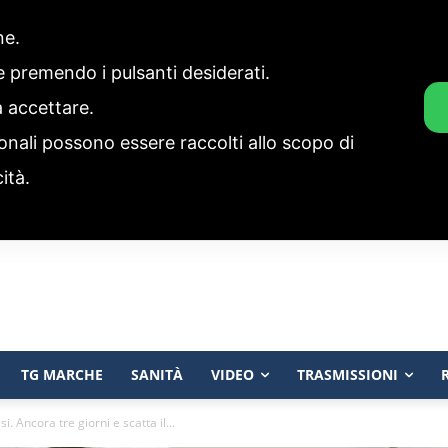
one.
ie premendo i pulsanti desiderati.
a accettare.
onali possono essere raccolti allo scopo di
cità.
TG MARCHE
SANITÀ
VIDEO
TRASMISSIONI
. Ancora tre giorni e scatta il...