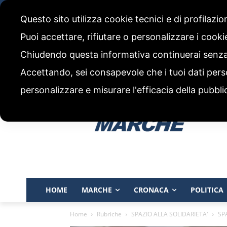
domenica, 9 Agosto 2026
Questo sito utilizza cookie tecnici e di profilazi
CHI SIAMO
CODICE ETICO E POLITICA EDITORIALE
Puoi accettare, rifiutare o personalizzare i cook
Chiudendo questa informativa continuerai senz
Accettando, sei consapevole che i tuoi dati pers
personalizzare e misurare l'efficacia della pubbli
HOME
MARCHE
CRONACA
POLITICA
Home
Rubriche
SPAZIO ALLA SOLIDARIETA'
SP