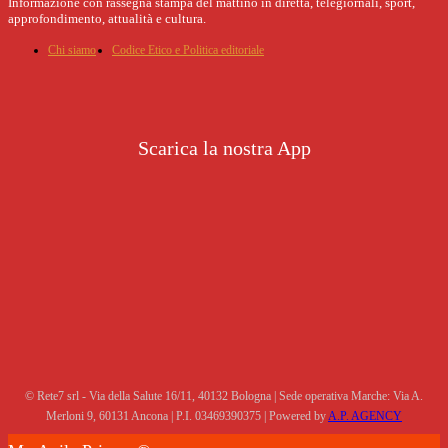
Informazione con rassegna stampa del mattino in diretta, telegiornali, sport,
approfondimento, attualità e cultura.
Chi siamo
Codice Etico e Politica editoriale
Scarica la nostra App
© Rete7 srl - Via della Salute 16/11, 40132 Bologna | Sede operativa Marche: Via A.
Merloni 9, 60131 Ancona | P.I. 03469390375 | Powered by
A.P. AGENCY