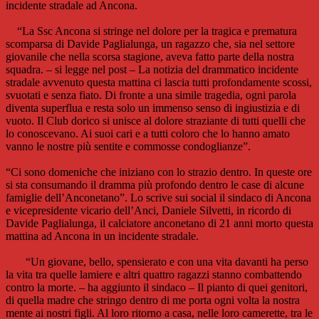
incidente stradale ad Ancona.
“La Ssc Ancona si stringe nel dolore per la tragica e prematura
scomparsa di Davide Paglialunga, un ragazzo che, sia nel settore
giovanile che nella scorsa stagione, aveva fatto parte della nostra
squadra. – si legge nel post – La notizia del drammatico incidente
stradale avvenuto questa mattina ci lascia tutti profondamente scossi,
svuotati e senza fiato. Di fronte a una simile tragedia, ogni parola
diventa superflua e resta solo un immenso senso di ingiustizia e di
vuoto. Il Club dorico si unisce al dolore straziante di tutti quelli che
lo conoscevano. Ai suoi cari e a tutti coloro che lo hanno amato
vanno le nostre più sentite e commosse condoglianze”.
“Ci sono domeniche che iniziano con lo strazio dentro. In queste ore
si sta consumando il dramma più profondo dentro le case di alcune
famiglie dell’Anconetano”. Lo scrive sui social il sindaco di Ancona
e vicepresidente vicario dell’Anci, Daniele Silvetti, in ricordo di
Davide Paglialunga, il calciatore anconetano di 21 anni morto questa
mattina ad Ancona in un incidente stradale.
“Un giovane, bello, spensierato e con una vita davanti ha perso
la vita tra quelle lamiere e altri quattro ragazzi stanno combattendo
contro la morte. – ha aggiunto il sindaco – Il pianto di quei genitori,
di quella madre che stringo dentro di me porta ogni volta la nostra
mente ai nostri figli. Al loro ritorno a casa, nelle loro camerette, tra le