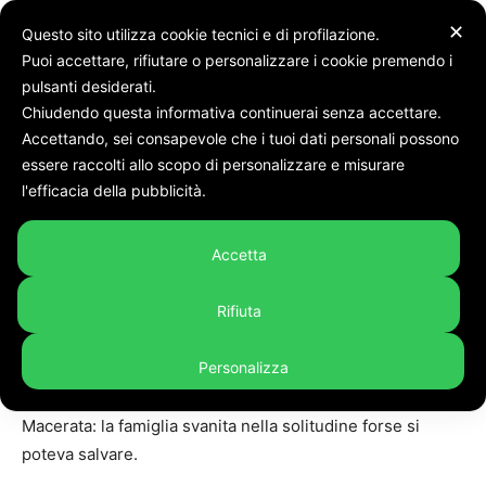
✕
Questo sito utilizza cookie tecnici e di profilazione.
Puoi accettare, rifiutare o personalizzare i cookie premendo i
Home
Cronaca
pulsanti desiderati.
Chiudendo questa informativa continuerai senza accettare.
Accettando, sei consapevole che i tuoi dati personali possono
essere raccolti allo scopo di personalizzare e misurare
Cronaca
In evidenza
l'efficacia della pubblicità.
Macerata: la famiglia svanita
nella solitudine forse si
Accetta
poteva salvare. Spunta una
segnalazione
Rifiuta
By
Maurizio Socci
-
8 Settembre 2021
509
Personalizza
Macerata: la famiglia svanita nella solitudine forse si
poteva salvare.