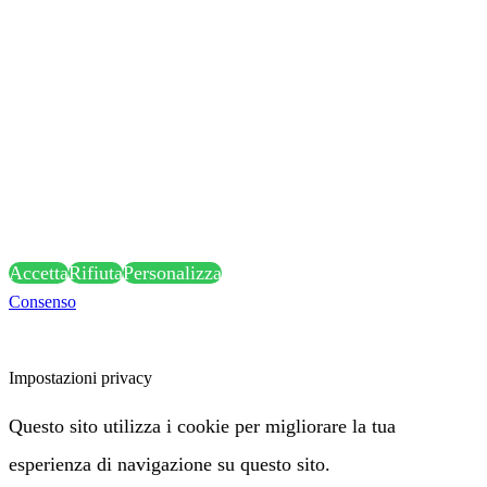
premendo i pulsanti desiderati.
Chiudendo questa informativa continuerai senza accettare.
Accettando, sei consapevole che i tuoi dati personali
possono essere raccolti allo scopo di personalizzare e
misurare l'efficacia della pubblicità.
Accetta
Rifiuta
Personalizza
Consenso
Attenzione: alcune funzionalità di questa pagina potrebbero essere
bloccate a seguito delle tue scelte privacy:
Impostazioni privacy
Questo sito utilizza i cookie per migliorare la tua
esperienza di navigazione su questo sito.