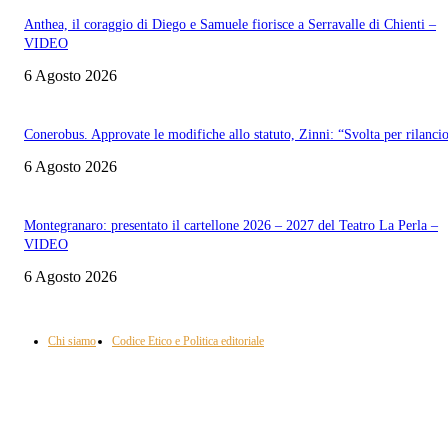
Anthea, il coraggio di Diego e Samuele fiorisce a Serravalle di Chienti –
VIDEO
6 Agosto 2026
Conerobus. Approvate le modifiche allo statuto, Zinni: “Svolta per rilanci
6 Agosto 2026
Montegranaro: presentato il cartellone 2026 – 2027 del Teatro La Perla –
VIDEO
6 Agosto 2026
Informazione con rassegna stampa del mattino in diretta, telegiornali, sport,
approfondimento, attualità e cultura.
Chi siamo
Codice Etico e Politica editoriale
Scarica la nostra App