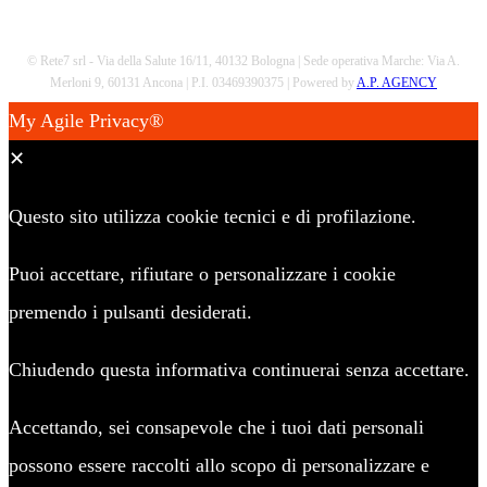
© Rete7 srl - Via della Salute 16/11, 40132 Bologna | Sede operativa Marche: Via A.
Merloni 9, 60131 Ancona | P.I. 03469390375 | Powered by
A.P. AGENCY
My Agile Privacy®
✕
Questo sito utilizza cookie tecnici e di profilazione.
Puoi accettare, rifiutare o personalizzare i cookie
premendo i pulsanti desiderati.
Chiudendo questa informativa continuerai senza accettare.
Accettando, sei consapevole che i tuoi dati personali
possono essere raccolti allo scopo di personalizzare e