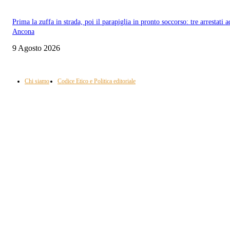
Prima la zuffa in strada, poi il parapiglia in pronto soccorso: tre arrestati a
Ancona
9 Agosto 2026
Informazione con rassegna stampa del mattino in diretta, telegiornali, sport,
approfondimento, attualità e cultura.
Chi siamo
Codice Etico e Politica editoriale
Scarica la nostra App