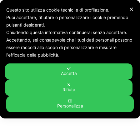
✕
Questo sito utilizza cookie tecnici e di profilazione.
Puoi accettare, rifiutare o personalizzare i cookie premendo i
pulsanti desiderati.
Chiudendo questa informativa continuerai senza accettare.
Accettando, sei consapevole che i tuoi dati personali possono
Tags
Una Grande Panchina per un grande no della Cia Marche alla
essere raccolti allo scopo di personalizzare e misurare
discarica di Riceci. Taddei: “Culla del biologico
l'efficacia della pubblicità.
Tag:
Una Grande Panchina per
un grande no della Cia Marche
Accetta
alla discarica di Riceci. Taddei:
Rifiuta
“Culla del biologico
Personalizza