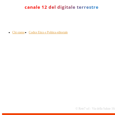
canale 12 del digitale terrestre
Informazione con rassegna stampa del mattino in diretta, telegiornali, sport,
approfondimento, attualità e cultura.
Chi siamo
Codice Etico e Politica editoriale
Scarica la nostra App
© Rete7 srl - Via della Salute 