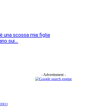
c’è una scossa mia figlia
no sui...
- Advertisment -
 VIDEO