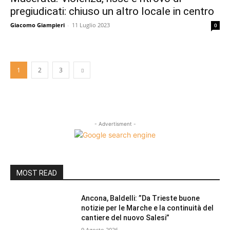
pregiudicati: chiuso un altro locale in centro
Giacomo Giampieri
-
11 Luglio 2023
0
1
2
3
- Advertisment -
MOST READ
Ancona, Baldelli: ”Da Trieste buone
notizie per le Marche e la continuità del
cantiere del nuovo Salesi”
9 Agosto 2026