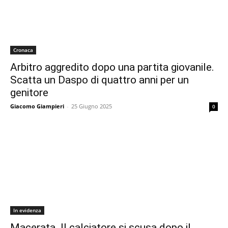
Cronaca
Arbitro aggredito dopo una partita giovanile.
Scatta un Daspo di quattro anni per un
genitore
Giacomo Giampieri
-
25 Giugno 2025
0
In evidenza
Macerata. Il calciatore si scusa dopo il