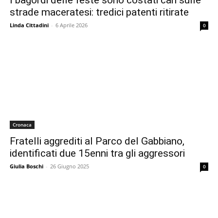
I bagordi delle feste sono costati cari sulle
strade maceratesi: tredici patenti ritirate
Linda Cittadini
-
6 Aprile 2026
0
Cronaca
Fratelli aggrediti al Parco del Gabbiano,
identificati due 15enni tra gli aggressori
Giulia Boschi
-
26 Giugno 2025
0