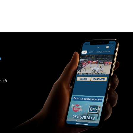
e
lità