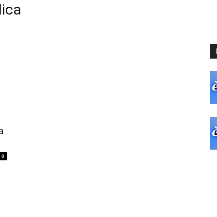
lica
a
0