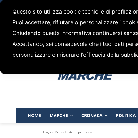
venerdì, 7 Agosto 2026
Questo sito utilizza cookie tecnici e di profilazi
CHI SIAMO
CODICE ETICO E POLITICA EDITORIALE
Puoi accettare, rifiutare o personalizzare i cook
Chiudendo questa informativa continuerai senz
Accettando, sei consapevole che i tuoi dati pers
personalizzare e misurare l'efficacia della pubbli
HOME
MARCHE
CRONACA
POLITICA
Tags
Presidente repubblica