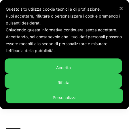
✕
Questo sito utilizza cookie tecnici e di profilazione.
Puoi accettare, rifiutare o personalizzare i cookie premendo i
pulsanti desiderati.
Chiudendo questa informativa continuerai senza accettare.
Accettando, sei consapevole che i tuoi dati personali possono
Tags
Giovane mamma di 32 anni
essere raccolti allo scopo di personalizzare e misurare
Tag:
giovane mamma di 32
l'efficacia della pubblicità.
anni
Accetta
Rifiuta
Personalizza