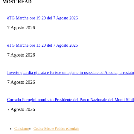
MOST READ
èTG Marche ore 19:20 del 7 Agosto 2026
7 Agosto 2026
èTG Marche ore 13:20 del 7 Agosto 2026
7 Agosto 2026
Investe guardia giurata e ferisce un agente in ospedale ad Ancona, arrestato
7 Agosto 2026
Corrado Perugini nominato Presidente del Parco Nazionale dei Monti Sibill
7 Agosto 2026
Informazione con rassegna stampa del mattino in diretta, telegiornali, sport,
approfondimento, attualità e cultura.
Chi siamo
Codice Etico e Politica editoriale