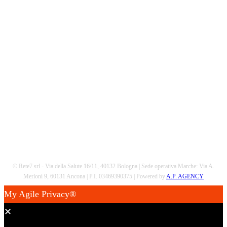
Scarica la nostra App
© Rete7 srl - Via della Salute 16/11, 40132 Bologna | Sede operativa Marche: Via A.
Merloni 9, 60131 Ancona | P.I. 03469390375 | Powered by
A.P. AGENCY
My Agile Privacy®
✕