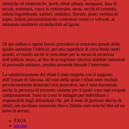
elettriche ed elettroniche, inerti, rifiuti urbani, stampanti, lana di
roccia, materassi, vasca in vetroresina, neon, sacchi di cemento,
urbani ingombranti, sanitari, onduline, finestre, porte, mobilia in
legno, bidoni presumibilmente contenenti vernici e solventi, al
momento sarebbero riconducibili ad ignoti.
Di qui militari e agenti hanno proceduto al sequestro penale dello
spazio antistante l’edificio, per una superficie di circa 9mila metri
quadri, avviando anche le procedure per la messa in sicurezza
dell’edificio stesso, al fine di scongiurare ulteriori indebite intrusioni
di personale estraneo, peraltro presente durante l’intervento.
La caratterizzazione dei rifiuti è stata eseguita con il supporto
dell’Arpam di Ancona, all’esito della quale i rifiuti sono risultati
prevalentemente domestici non pericolosi, ma è stata riscontrata
anche la presenza di presunto amianto per il quale sono stati eseguiti
campionamenti. Sono in corso le indagini per individuare i
responsabili degli abbandoni che, per il reato di gestione illecita di
rifiuti, ora rischiano ammende fino a 26mila euro nonché fino ad un
anno di arresto.
TAGS
ancona