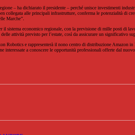
regione – ha dichiarato il presidente – perché unisce investimenti industr
 collegata alle principali infrastrutture, conferma le potenzialità di cre
delle Marche”.
r il sistema economico regionale, con la previsione di mille posti di lav
lle attività previsto per l’estate, così da assicurare un significativo su
on Robotics e rappresenterà il nono centro di distribuzione Amazon in It
e interessate a conoscere le opportunità professionali offerte dal nuov