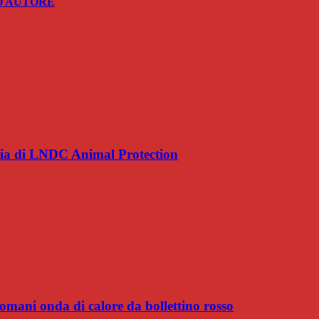
O AUTORE
uncia di LNDC Animal Protection
omani onda di calore da bollettino rosso