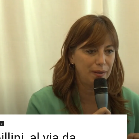
eo
llini, al via da