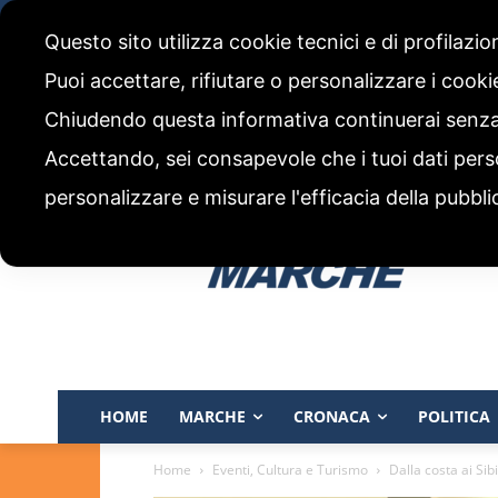
venerdì, 7 Agosto 2026
Questo sito utilizza cookie tecnici e di profilazi
CHI SIAMO
CODICE ETICO E POLITICA EDITORIALE
Puoi accettare, rifiutare o personalizzare i cook
Chiudendo questa informativa continuerai senz
Accettando, sei consapevole che i tuoi dati pers
personalizzare e misurare l'efficacia della pubbli
HOME
MARCHE
CRONACA
POLITICA
Home
Eventi, Cultura e Turismo
Dalla costa ai Sibi