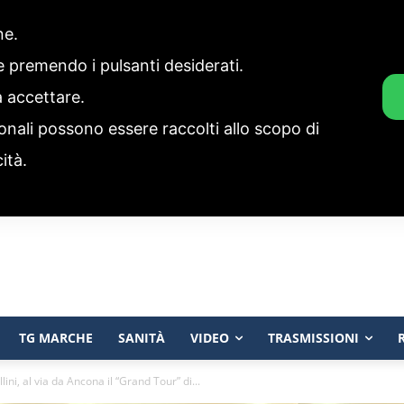
one.
ie premendo i pulsanti desiderati.
a accettare.
onali possono essere raccolti allo scopo di
cità.
TG MARCHE
SANITÀ
VIDEO
TRASMISSIONI
llini, al via da Ancona il “Grand Tour” di...