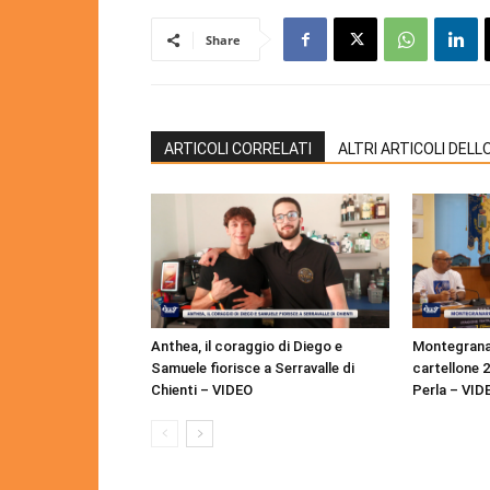
Share
ARTICOLI CORRELATI
ALTRI ARTICOLI DEL
Anthea, il coraggio di Diego e
Montegranar
Samuele fiorisce a Serravalle di
cartellone 
Chienti – VIDEO
Perla – VID