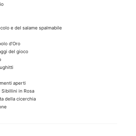
io
scolo e del salame spalmabile
polo d’Oro
ggi del gioco
o
ughitti
menti aperti
Sibillini in Rosa
a della cicerchia
rone