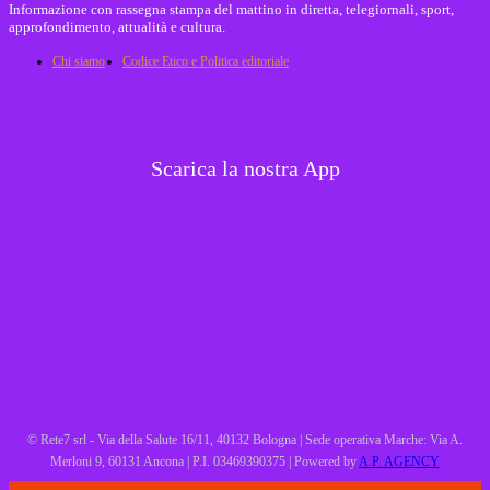
Informazione con rassegna stampa del mattino in diretta, telegiornali, sport,
approfondimento, attualità e cultura.
Chi siamo
Codice Etico e Politica editoriale
Scarica la nostra App
© Rete7 srl - Via della Salute 16/11, 40132 Bologna | Sede operativa Marche: Via A.
Merloni 9, 60131 Ancona | P.I. 03469390375 | Powered by
A.P. AGENCY