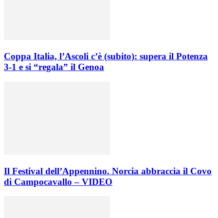
Coppa Italia, l’Ascoli c’è (subito): supera il Potenza
3-1 e si “regala” il Genoa
Il Festival dell’Appennino. Norcia abbraccia il Covo
di Campocavallo – VIDEO