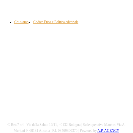
Informazione con rassegna stampa del mattino in diretta, telegiornali, sport,
approfondimento, attualità e cultura.
Chi siamo
Codice Etico e Politica editoriale
Scarica la nostra App
© Rete7 srl - Via della Salute 16/11, 40132 Bologna | Sede operativa Marche: Via A.
Merloni 9, 60131 Ancona | P.I. 03469390375 | Powered by
A.P. AGENCY