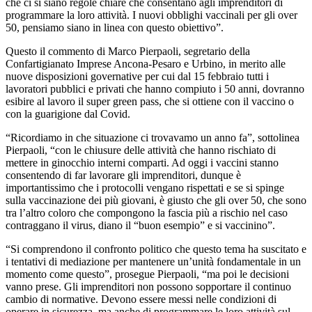
che ci si siano regole chiare che consentano agli imprenditori di
programmare la loro attività. I nuovi obblighi vaccinali per gli over
50, pensiamo siano in linea con questo obiettivo”.
Questo il commento di Marco Pierpaoli, segretario della
Confartigianato Imprese Ancona-Pesaro e Urbino, in merito alle
nuove disposizioni governative per cui dal 15 febbraio tutti i
lavoratori pubblici e privati che hanno compiuto i 50 anni, dovranno
esibire al lavoro il super green pass, che si ottiene con il vaccino o
con la guarigione dal Covid.
“Ricordiamo in che situazione ci trovavamo un anno fa”, sottolinea
Pierpaoli, “con le chiusure delle attività che hanno rischiato di
mettere in ginocchio interni comparti. Ad oggi i vaccini stanno
consentendo di far lavorare gli imprenditori, dunque è
importantissimo che i protocolli vengano rispettati e se si spinge
sulla vaccinazione dei più giovani, è giusto che gli over 50, che sono
tra l’altro coloro che compongono la fascia più a rischio nel caso
contraggano il virus, diano il “buon esempio” e si vaccinino”.
“Si comprendono il confronto politico che questo tema ha suscitato e
i tentativi di mediazione per mantenere un’unità fondamentale in un
momento come questo”, prosegue Pierpaoli, “ma poi le decisioni
vanno prese. Gli imprenditori non possono sopportare il continuo
cambio di normative. Devono essere messi nelle condizioni di
operare in sicurezza, ma anche di programmare le loro attività sul