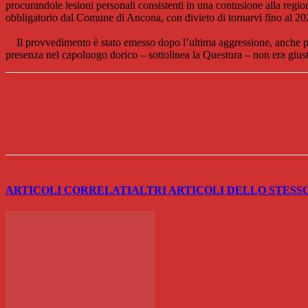
procurandole lesioni personali consistenti in una contusione alla regi
obbligatorio dal Comune di Ancona, con divieto di tornarvi fino al 20
Il provvedimento è stato emesso dopo l’ultima aggressione, anche per
presenza nel capoluogo dorico – sottolinea la Questura – non era giusti
Share
ARTICOLI CORRELATI
ALTRI ARTICOLI DELLO STESS