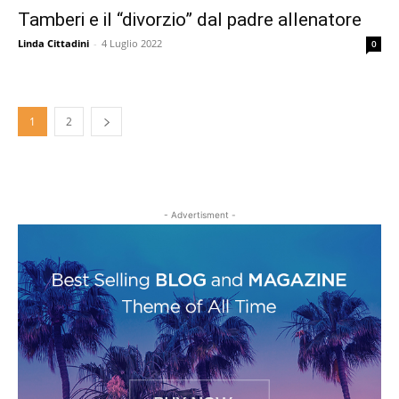
Tamberi e il “divorzio” dal padre allenatore
Linda Cittadini
-
4 Luglio 2022
0
1
2
- Advertisment -