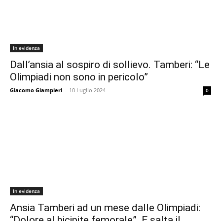
In evidenza
Dall’ansia al sospiro di sollievo. Tamberi: “Le
Olimpiadi non sono in pericolo”
Giacomo Giampieri
-
10 Luglio 2024
0
In evidenza
Ansia Tamberi ad un mese dalle Olimpiadi:
“Dolore al bicipite femorale”. E salta il