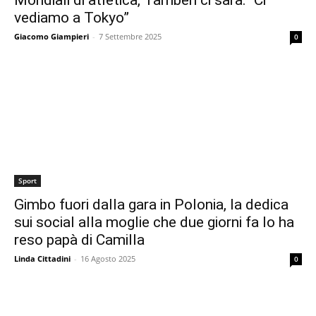
Mondiali di atletica, Tamberi ci sarà: “Ci
vediamo a Tokyo”
Giacomo Giampieri
-
7 Settembre 2025
0
Sport
Gimbo fuori dalla gara in Polonia, la dedica
sui social alla moglie che due giorni fa lo ha
reso papà di Camilla
Linda Cittadini
-
16 Agosto 2025
0