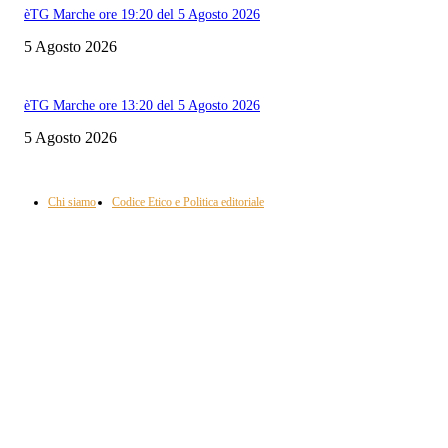
èTG Marche ore 19:20 del 5 Agosto 2026
5 Agosto 2026
èTG Marche ore 13:20 del 5 Agosto 2026
5 Agosto 2026
Informazione con rassegna stampa del mattino in diretta, telegiornali, sport,
approfondimento, attualità e cultura.
Chi siamo
Codice Etico e Politica editoriale
Scarica la nostra App