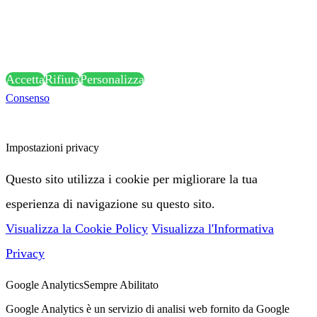
possono essere raccolti allo scopo di personalizzare e
misurare l'efficacia della pubblicità.
Accetta
Rifiuta
Personalizza
Consenso
Attenzione: alcune funzionalità di questa pagina potrebbero essere
bloccate a seguito delle tue scelte privacy:
Impostazioni privacy
Questo sito utilizza i cookie per migliorare la tua
esperienza di navigazione su questo sito.
Visualizza la Cookie Policy
Visualizza l'Informativa
Privacy
Google Analytics
Sempre Abilitato
Google Analytics è un servizio di analisi web fornito da Google