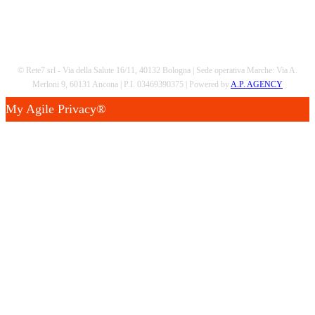
© Rete7 srl - Via della Salute 16/11, 40132 Bologna | Sede operativa Marche: Via A.
Merloni 9, 60131 Ancona | P.I. 03469390375 | Powered by
A.P. AGENCY
My Agile Privacy®
✕
Questo sito utilizza cookie tecnici e di profilazione.
Puoi accettare, rifiutare o personalizzare i cookie
premendo i pulsanti desiderati.
Chiudendo questa informativa continuerai senza accettare.
Accettando, sei consapevole che i tuoi dati personali