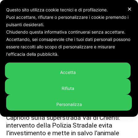
✕
Questo sito utilizza cookie tecnici e di profilazione.
Puoi accettare, rifiutare o personalizzare i cookie premendo i
Tags
Fauna selvatica
pulsanti desiderati.
Chiudendo questa informativa continuerai senza accettare.
Tag:
fauna selvatica
Accettando, sei consapevole che i tuoi dati personali possono
essere raccolti allo scopo di personalizzare e misurare
l'efficacia della pubblicità.
Accetta
Rifiuta
Personalizza
Cronaca
Capriolo sulla superstrada Val di Chienti:
intervento della Polizia Stradale evita
l’investimento e mette in salvo l’animale