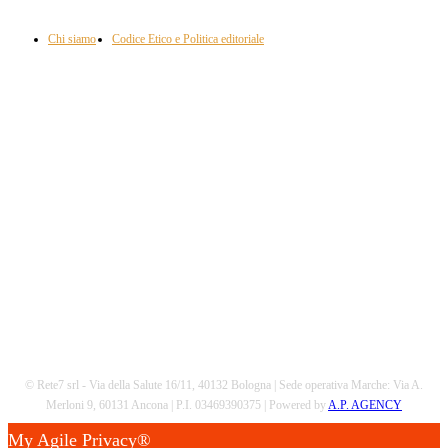
approfondimento, attualità e cultura.
Chi siamo
Codice Etico e Politica editoriale
Scarica la nostra App
© Rete7 srl - Via della Salute 16/11, 40132 Bologna | Sede operativa Marche: Via A.
Merloni 9, 60131 Ancona | P.I. 03469390375 | Powered by
A.P. AGENCY
My Agile Privacy®