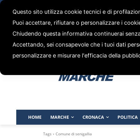
giovedì, 6 Agosto 2026
Questo sito utilizza cookie tecnici e di profilazi
CHI SIAMO
CODICE ETICO E POLITICA EDITORIALE
Puoi accettare, rifiutare o personalizzare i cook
Chiudendo questa informativa continuerai senz
Accettando, sei consapevole che i tuoi dati pers
personalizzare e misurare l'efficacia della pubbli
HOME
MARCHE
CRONACA
POLITICA
Tags
Comune di senigallia