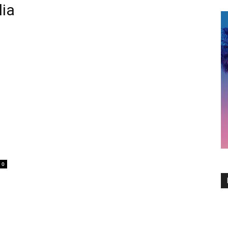
lia
0