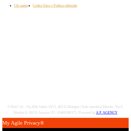
Chi siamo
Codice Etico e Politica editoriale
Scarica la nostra App
© Rete7 srl - Via della Salute 16/11, 40132 Bologna | Sede operativa Marche: Via A.
Merloni 9, 60131 Ancona | P.I. 03469390375 | Powered by
A.P. AGENCY
My Agile Privacy®