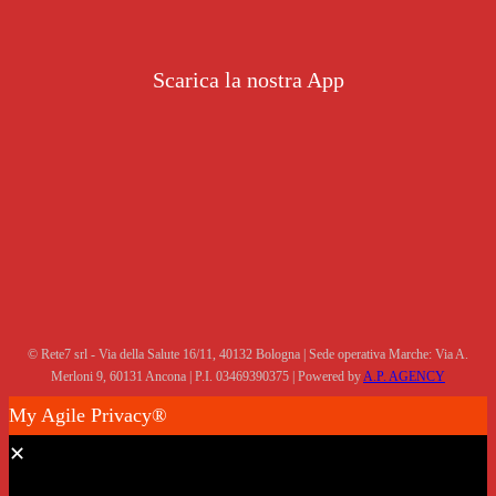
Scarica la nostra App
© Rete7 srl - Via della Salute 16/11, 40132 Bologna | Sede operativa Marche: Via A.
Merloni 9, 60131 Ancona | P.I. 03469390375 | Powered by
A.P. AGENCY
My Agile Privacy®
✕