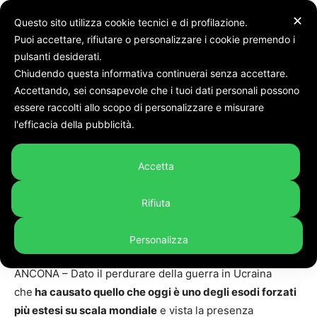
✕
Questo sito utilizza cookie tecnici e di profilazione.
Puoi accettare, rifiutare o personalizzare i cookie premendo i
Home
Cronaca
pulsanti desiderati.
Chiudendo questa informativa continuerai senza accettare.
Cronaca
Accettando, sei consapevole che i tuoi dati personali possono
Da settembre al via ad
essere raccolti allo scopo di personalizzare e misurare
AnconAccogliente, il progetto
l'efficacia della pubblicità.
di socializzazione e
Accetta
integrazione per i cittadini
ucraini
Rifiuta
By
Giulia Boschi
-
10 Agosto 2022
422
Personalizza
ANCONA – Dato il perdurare della guerra in Ucraina
che
ha causato quello che oggi è uno degli esodi forzati
più estesi su scala mondiale
e vista la presenza