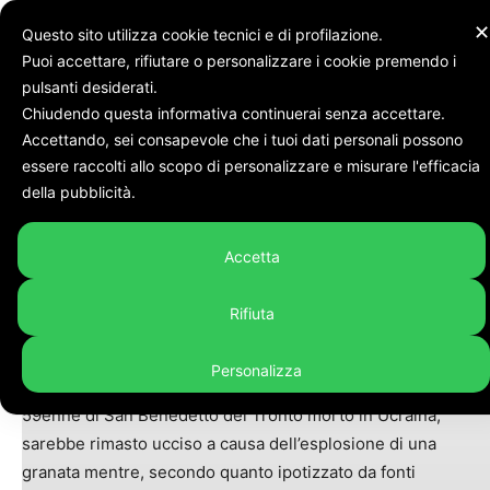
✕
Questo sito utilizza cookie tecnici e di profilazione.
Puoi accettare, rifiutare o personalizzare i cookie premendo i
Home
Cronaca
pulsanti desiderati.
Chiudendo questa informativa continuerai senza accettare.
Accettando, sei consapevole che i tuoi dati personali possono
Cronaca
essere raccolti allo scopo di personalizzare e misurare l'efficacia
Volontario morto in Ucraina,
della pubblicità.
spunta l’ipotesi della ferita da
granata
Accetta
By
Linda Cittadini
-
1 Novembre 2024
441
Rifiuta
Personalizza
SAN BENEDETTO DEL TRONTO – Massimiliano Galletti, il
59enne di San Benedetto del Tronto morto in Ucraina,
sarebbe rimasto ucciso a causa dell’esplosione di una
granata mentre, secondo quanto ipotizzato da fonti