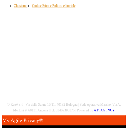
Chi siamo
Codice Etico e Politica editoriale
Scarica la nostra App
© Rete7 srl - Via della Salute 16/11, 40132 Bologna | Sede operativa Marche: Via A.
Merloni 9, 60131 Ancona | P.I. 03469390375 | Powered by
A.P. AGENCY
My Agile Privacy®