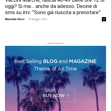
Vaccini Marche, fascia 40-49 dalle ore 12 di
oggi? Si ma… anche da adesso. Decine di
sms su ètv: “Sono già riuscita a prenotare”
Maurizio Socci
-
19 Maggio 2021
0
- Advertisment -