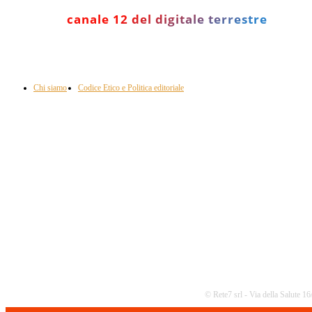
canale 12 del digitale terrestre
Informazione con rassegna stampa del mattino in diretta, telegiornali, sport,
approfondimento, attualità e cultura.
Chi siamo
Codice Etico e Politica editoriale
Scarica la nostra App
© Rete7 srl - Via della Salute 